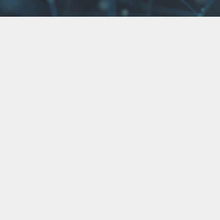
MFS
Gemeinsam mit unseren Kunden
entwickeln wir Lösungen für die
Spritzgusssimulation mit
Autodesk Moldflow, die den